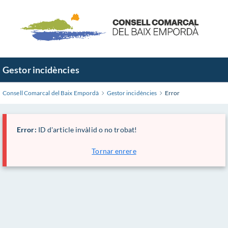
Saltar
al
contingut
principal
Gestor incidències
Consell Comarcal del Baix Empordà
Gestor incidències
Error
Error:
ID d'article invàlid o no trobat!
Tornar enrere