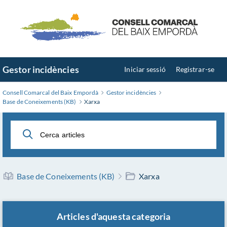
Saltar
al
contingut
principal
Gestor incidències
Iniciar sessió
Registrar-se
Consell Comarcal del Baix Empordà
Gestor incidències
Base de Coneixements (KB)
Xarxa
Base de Coneixements (KB)
Xarxa
Articles d'aquesta categoria