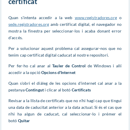
certificat
Quan s'intenta accedir a la web
www.registradores.org
o
sede.registradores.org
amb certificat digital, el navegador no
mostra la finestra per seleccionar-los i acaba donant error
d'accés.
Per a solucionar aquest problema cal assegurar-nos que no
tenim cap certificat digital caducat al nostre repositori.
Per fer-ho cal anar al
Tauler de Control
de Windows i allí
accedir a la opció
Opcions d'Internet
Quan s'obri el diàleg de les opcions d'internet cal anar a la
pestanya
Contingut
i clicar al botó
Certificats
Revisar a la llista de certificats que no n'hi hagi cap que tingui
una data de caducitat anterior a la data actual. Si és el cas que
n'hi ha algun de caducat, cal seleccionar-lo i prémer el
botó
Quitar