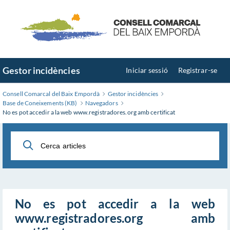
Saltar
al
contingut
principal
Gestor incidències
Iniciar sessió
Registrar-se
Consell Comarcal del Baix Empordà
Gestor incidències
Base de Coneixements (KB)
Navegadors
No es pot accedir a la web www.registradores.org amb certificat
No es pot accedir a la web
www.registradores.org amb